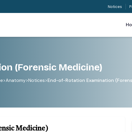
Notices
P
H
on (Forensic Medicine)
ce
>
Anatomy
>
Notices
>
End-of-Rotation Examination (Forens
ensic Medicine)