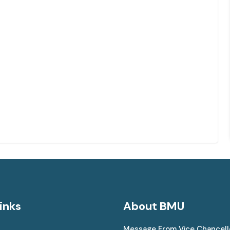
inks
About BMU
Message From Vice Chancell