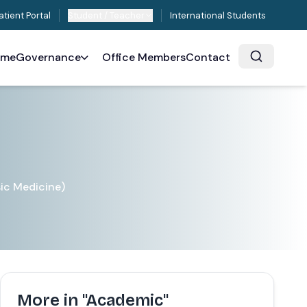
atient Portal
Student / Teacher
International Students
ome
Governance
Office Members
Contact
ic Medicine)
More in "Academic"