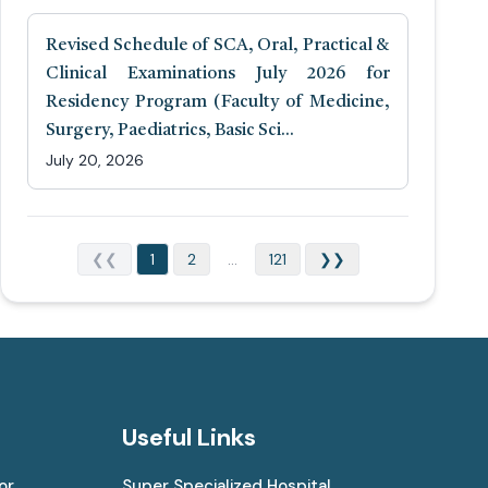
Revised Schedule of SCA, Oral, Practical &
Clinical Examinations July 2026 for
Residency Program (Faculty of Medicine,
Surgery, Paediatrics, Basic Sci...
July 20, 2026
❮❮
1
2
...
121
❯❯
Useful Links
or
Super Specialized Hospital