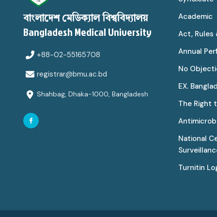
Academic
বাংলাদেশ মেডিক্যাল বিশ্ববিদ্যালয়
Bangladesh Medical University
Act, Rules
Annual Pe
+88-02-55165708
No Objecti
registrar@bmu.ac.bd
EX. Bangla
Shahbag, Dhaka-1000, Bangladesh
The Right 
Antimicrobi
National C
Surveillan
Turnitin Lo