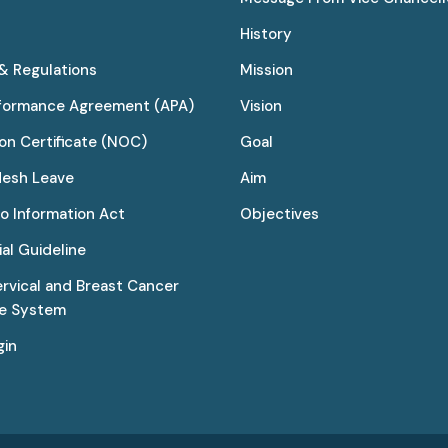
History
 & Regulations
Mission
rformance Agreement (APA)
Vision
on Certificate (NOC)
Goal
desh Leave
Aim
to Information Act
Objectives
al Guideline
ervical and Breast Cancer
ce System
gin